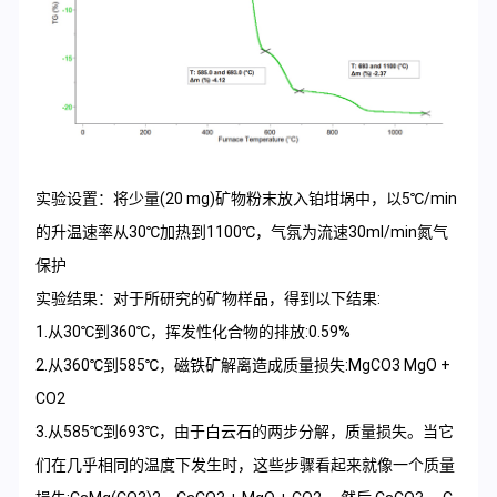
实验设置：将少量(20 mg)矿物粉末放入铂坩埚中，以5℃/min
的升温速率从30℃加热到1100℃，气氛为流速30ml/min氮气
保护
实验结果：对于所研究的矿物样品，得到以下结果:
1.从30℃到360℃，挥发性化合物的排放:0.59%
2.从360℃到585℃，磁铁矿解离造成质量损失:MgCO3 MgO +
CO2
3.从585℃到693℃，由于白云石的两步分解，质量损失。当它
们在几乎相同的温度下发生时，这些步骤看起来就像一个质量