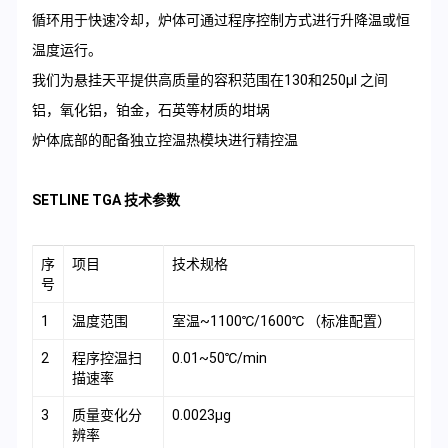
循环用于快速冷却，炉体可通过程序控制方式进行升降温或恒
温度运行。
我们为悬挂天平提供高质量的容积范围在130和250μl 之间
铝，氧化铝，铂金，石英等材质的坩埚
炉体底部的配备独立控温热模块进行精控温
SETLINE TGA 技术参数
序
项目
技术规格
号
1
温度范围
室温~1100℃/1600℃ （标准配置）
2
程序控温扫
0.01~50℃/min
描速率
3
质量变化分
0.0023μg
辨率