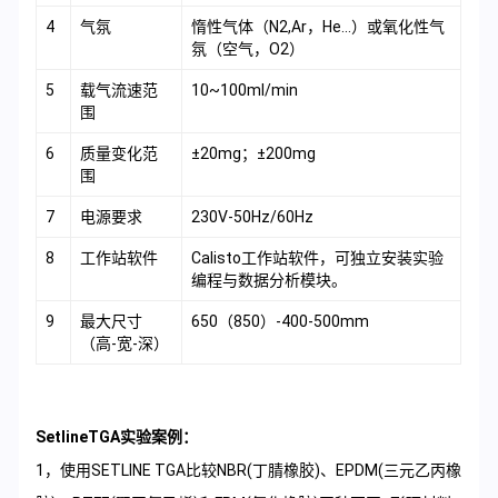
4
气氛
惰性气体（N2,Ar，He…）或氧化性气
氛（空气，O2）
5
载气流速范
10~100ml/min
围
6
质量变化范
±20mg；±200mg
围
7
电源要求
230V-50Hz/60Hz
8
工作站软件
Calisto工作站软件，可独立安装实验
编程与数据分析模块。
9
最大尺寸
650（850）-400-500mm
（高-宽-深）
SetlineTGA实验案例：
1，使用SETLINE TGA比较NBR(丁腈橡胶)、EPDM(三元乙丙橡