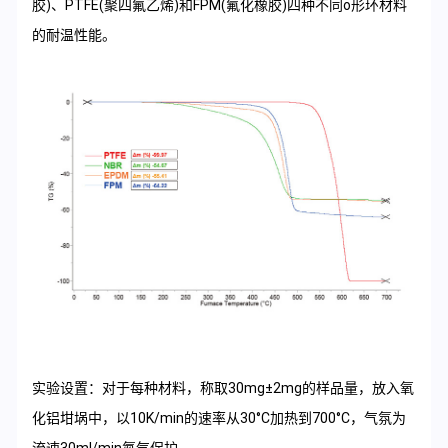
胶)、PTFE(聚四氟乙烯)和FPM(氟化橡胶)四种不同o形环材料
的耐温性能。
实验设置：对于每种材料，称取30mg±2mg的样品量，放入氧
化铝坩埚中，以10K/min的速率从30°C加热到700°C，气氛为
流速30ml/min氮气保护