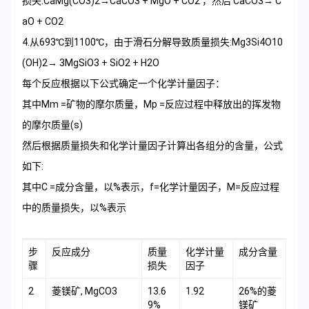
损失:CaMg(CO3)2→CaCO3 + MgO + CO2 ，然后 CaCO3→ C
aO + CO2
4.从693℃到1100℃，由于滑石分解导致质量损失:Mg3Si4O10
(OH)2→ 3MgSiO3 + SiO2 + H2O
每个反应根据以下公式确定一个化学计量因子：
其中Mm =矿物的摩尔质量，Mp =反应过程中释放出的挥发物
的摩尔质量(s)
然后根据质量损失和化学计量因子计算出各组分的含量，公式
如下:
其中C =成分含量，以%表示，f=化学计量因子，M=反应过程
中的质量损失，以%表示
步
反应成分
质量
化学计量
成分含量
骤
损失
因子
2
菱镁矿, MgCO3
13.6
1.92
26%的菱
9%
镁矿